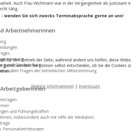
rbeit. Auch Frau Wichmann war in der Vergangenheit als Justiziarin i
cht tätig.
n - wenden Sie sich zwecks Terminabsprache gerne an uns!
nd Arbeitnehmerinnen
ung
findungen
trages
ingruppierung
iell für den Betrieb der Seite, während andere uns helfen, diese Web
ung und Gleichstellung
eteilt werden. Sie können selbst entscheiden, ob Sie die Cookies zu
en in allen Fragen der betrieblichen Mitbestimmung
tehen.
Weitere Informationen
|
Impressum
 Arbeitgeberinnen
verträgen
temen
ungen und Führungskräften
hmen, insbesondere auch mit Hilfe der Mediation
rträge
. Personalvertretungen