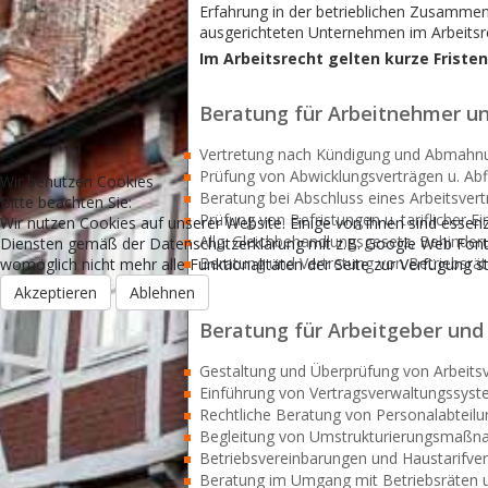
Erfahrung in der betrieblichen Zusammena
ausgerichteten Unternehmen im Arbeitsre
Im Arbeitsrecht gelten kurze Friste
Beratung für Arbeitnehmer u
Vertretung nach Kündigung und Abmahn
Prüfung von Abwicklungsverträgen u. Ab
Wir benutzen Cookies
Beratung bei Abschluss eines Arbeitsver
Bitte beachten Sie:
Prüfung von Befristungen u. tariflicher E
Wir nutzen Cookies auf unserer Website. Einige von ihnen sind essenz
Allg. Gleichbehandlungsgesetz, Behinder
Diensten gemäß der Datenschutzerklärung mit z.B. Google Web Fonts g
Beratung und Vertretung von Betriebsrät
womöglich nicht mehr alle Funktionalitäten der Seite zur Verfügung s
Akzeptieren
Ablehnen
Beratung für Arbeitgeber und
Gestaltung und Überprüfung von Arbeits
Einführung von Vertragsverwaltungssys
Rechtliche Beratung von Personalabteil
Begleitung von Umstrukturierungsmaßna
Betriebsvereinbarungen und Haustarifve
Beratung im Umgang mit Betriebsräten u