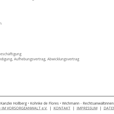
n
beschäftigung
ndigung, Aufhebungsvertrag, Abwicklungsvertrag
Kanzlei Hollberg • Kohnke de Flores • Wichmann - Rechtsanwältinne
 IM VORSORGEANWALT e.V.
|
KONTAKT
|
IMPRESSUM
|
DATE